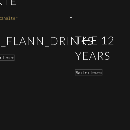
KTE
THE 12
1_FLANN_DRINKS
YEARS
rlesen
Weiterlesen