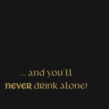
... AND YOU´LL
NEVER
DRINK ALONE!