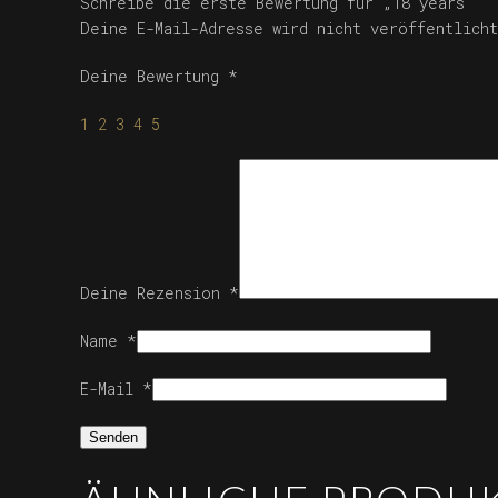
Schreibe die erste Bewertung für „18 years“
Deine E-Mail-Adresse wird nicht veröffentlicht
Deine Bewertung
*
1
2
3
4
5
Deine Rezension
*
Name
*
E-Mail
*