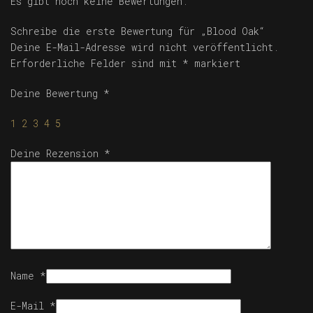
Es gibt noch keine Bewertungen.
Schreibe die erste Bewertung für „Blood Oak“
Deine E-Mail-Adresse wird nicht veröffentlicht.
Erforderliche Felder sind mit
*
markiert
Deine Bewertung
*
1
2
3
4
5
Deine Rezension
*
Name
*
E-Mail
*