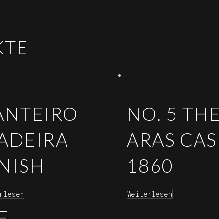
KTE
ANTEIRO
NO. 5 TH
ADEIRA
ARAS CAS
INISH
1860
rlesen
Weiterlesen
E