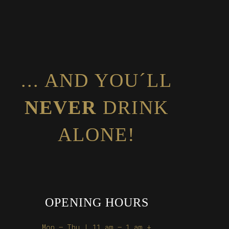
... AND YOU´LL
NEVER
DRINK
ALONE!
OPENING HOURS
Mon – Thu | 11 am – 1 am +