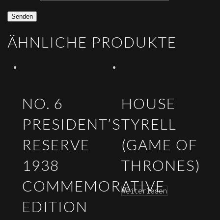
ÄHNLICHE PRODUKTE
NO. 6
HOUSE
PRESIDENT’S
TYRELL
RESERVE
(GAME OF
1938
THRONES)
COMMEMORATIVE
Weiterlesen
EDITION