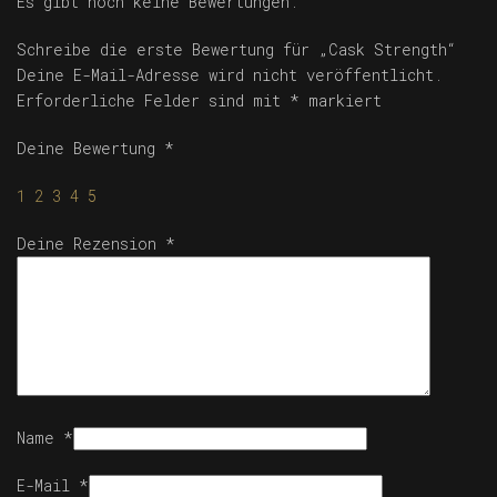
Es gibt noch keine Bewertungen.
Schreibe die erste Bewertung für „Cask Strength“
Deine E-Mail-Adresse wird nicht veröffentlicht.
Erforderliche Felder sind mit
*
markiert
Deine Bewertung
*
1
2
3
4
5
Deine Rezension
*
Name
*
E-Mail
*