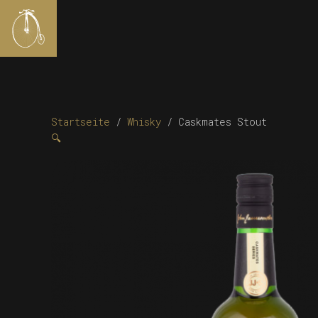
Startseite
/
Whisky
/ Caskmates Stout
🔍