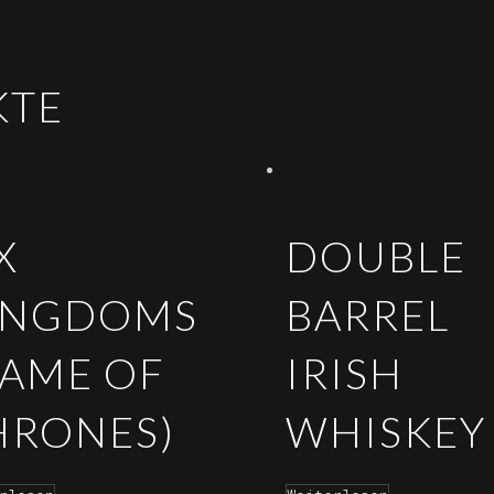
KTE
X
DOUBLE
INGDOMS
BARREL
GAME OF
IRISH
HRONES)
WHISKEY