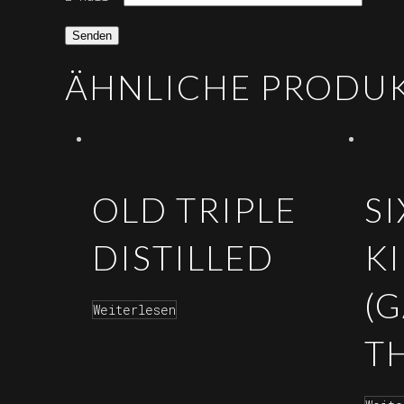
ÄHNLICHE PRODU
OLD TRIPLE
SI
DISTILLED
K
(
Weiterlesen
T