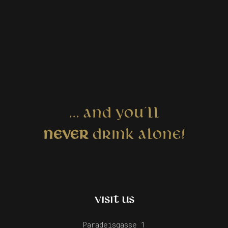
... AND YOU´LL
NEVER
DRINK ALONE!
VISIT US
Paradeisgasse 1