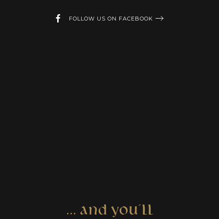
FOLLOW US ON FACEBOOK
... AND YOU´LL