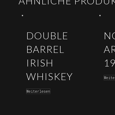
ÄHNLICHE PRODU
DOUBLE
NO
BARREL
A
IRISH
1
WHISKEY
Weite
Weiterlesen