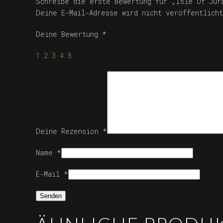
Schreibe die erste Bewertung für „Isle Of Jur
Deine E-Mail-Adresse wird nicht veröffentlicht
Deine Bewertung
*
1
2
3
4
5
Deine Rezension
*
Name
*
E-Mail
*