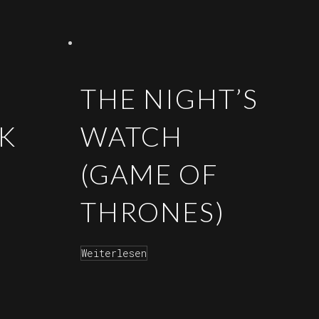
E
THE NIGHT’S
K
WATCH
(GAME OF
THRONES)
Weiterlesen