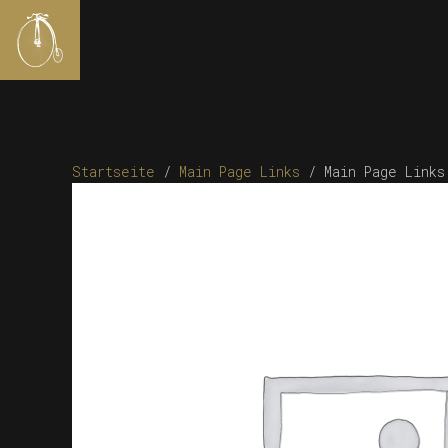
Startseite
/
Main Page Links
/ Main Page Links