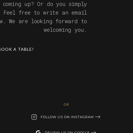
 coming up? Or do you simply
? Feel free to write an email
ow. We are looking forward to
welcoming you.
BOOK A TABLE!
OR
FOLLOW US ON INSTAGRAM
REVIEW US ON GOOGLE