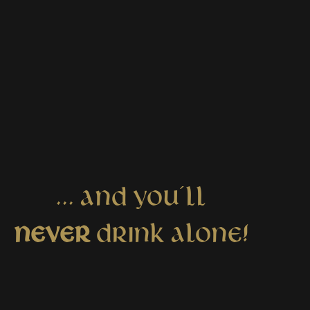
... AND YOU´LL
NEVER
DRINK ALONE!