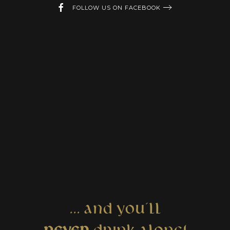
FOLLOW US ON FACEBOOK
... AND YOU´LL