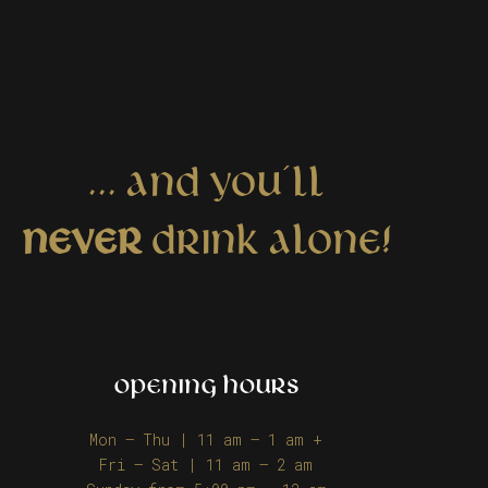
... AND YOU´LL
NEVER
DRINK ALONE!
OPENING HOURS
Mon – Thu | 11 am – 1 am +
Fri – Sat | 11 am – 2 am