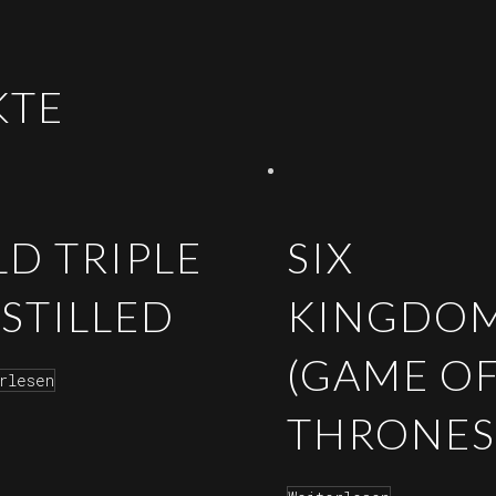
KTE
LD TRIPLE
SIX
ISTILLED
KINGDO
(GAME O
rlesen
THRONES